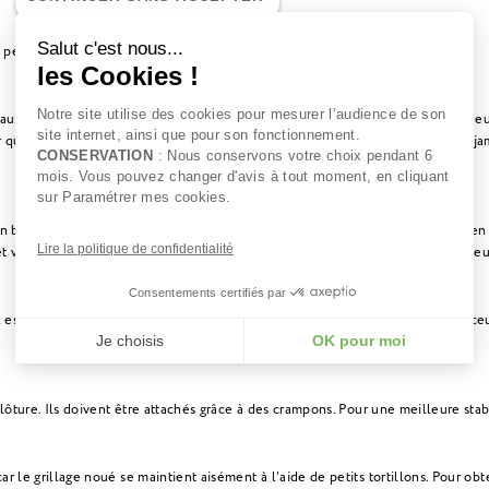
Salut c'est nous...
e peu de matériaux et d’outils. Elle est aussi accessible aux débutants.
les Cookies !
Notre site utilise des cookies pour mesurer l’audience de son
u en bois à chaque angle. Ces piquets doivent être bien solides car ce sont eu
site internet, ainsi que pour son fonctionnement.
que les poteaux ne soient arrachés ou se cassent, il convient d’utiliser une ja
CONSERVATION
: Nous conservons votre choix pendant 6
mois. Vous pouvez changer d'avis à tout moment, en cliquant
sur Paramétrer mes cookies.
bois présentent un diamètre inférieur que ceux situés aux angles ainsi qu’en dé
Lire la politique de confidentialité
t votre besoin, de prévoir un piquet intermédiaire tous mètres cinquante à de
Consentements certifiés par
il est recommandé d’enterrer d’un tiers chaque poteau. Les poteaux, surtout ceu
Je choisis
OK pour moi
Axeptio consent
Plateforme de Gestion du Consentement : Personnalisez vos Options
Notre plateforme vous permet d'adapter et de gérer vos paramètres de 
lôture. Ils doivent être attachés grâce à des crampons. Pour une meilleure stabili
r le grillage noué se maintient aisément à l’aide de petits tortillons. Pour obt