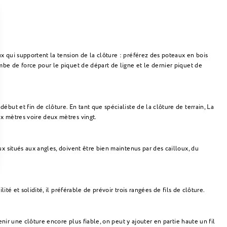
x qui supportent la tension de la clôture : préférez des poteaux en bois
mbe de force pour le piquet de départ de ligne et le dernier piquet de
but et fin de clôture. En tant que spécialiste de la clôture de terrain, La
ux mètres voire deux mètres vingt.
x situés aux angles, doivent être bien maintenus par des cailloux, du
confidentialité, en garantissant la conformité avec les réglementations. 
té et solidité, il préférable de prévoir trois rangées de fils de clôture.
enir une clôture encore plus fiable, on peut y ajouter en partie haute un fil