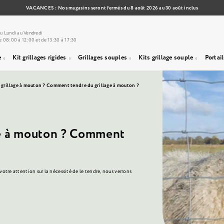
VACANCES : Nos magasins seront fermés du 8 août 2026 au 30 août inclus
u Lundi au Vendredi
e 08:00 à 12:00 et de 13:30 à 17:30
e
Kit grillages rigides
Grillages souples
Kits grillage souple
Portail
 grillage à mouton ? Comment tendre du grillage à mouton ?
ge à mouton ? Comment
tre attention sur la nécessité de le tendre, nous verrons