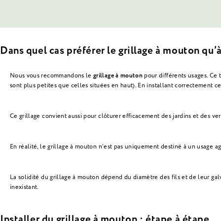
Dans quel cas préférer le grillage à mouton qu’à
Nous vous recommandons le
grillage à mouton
pour différents usages. Ce t
sont plus petites que celles situées en haut). En installant correctement c
Ce grillage convient aussi pour clôturer efficacement des jardins et des verg
En réalité, le grillage à mouton n’est pas uniquement destiné à un usage agr
La solidité du grillage à mouton dépend du diamètre des fils et de leur galv
inexistant.
Installer du grillage à mouton : étape à étape