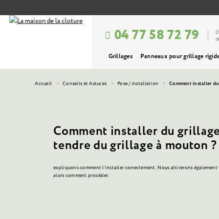
04 77 58 72 79
D
d
Grillages
Panneaux pour grillage rigid
Accueil
Conseils et Astuces
Pose / installation
Comment installer du
Comment installer du grilla
tendre du grillage à mouton ?
expliquons comment l’installer correctement. Nous attirerons également vo
alors comment procéder.