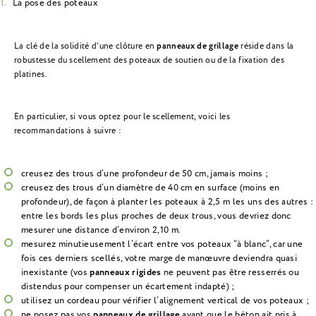
La pose des poteaux
La clé de la solidité d’une clôture en
panneaux de grillage
réside dans la
robustesse du scellement des poteaux de soutien ou de la fixation des
platines.
En particulier, si vous optez pour le scellement, voici les
recommandations à suivre :
creusez des trous d’une profondeur de 50 cm, jamais moins ;
creusez des trous d’un diamètre de 40 cm en surface (moins en
profondeur), de façon à planter les poteaux à 2,5 m les uns des autres :
entre les bords les plus proches de deux trous, vous devriez donc
mesurer une distance d’environ 2,10 m.
mesurez minutieusement l’écart entre vos poteaux “à blanc”, car une
fois ces derniers scellés, votre marge de manœuvre deviendra quasi
inexistante (vos
panneaux rigides
ne peuvent pas être resserrés ou
distendus pour compenser un écartement indapté) ;
utilisez un cordeau pour vérifier l’alignement vertical de vos poteaux ;
ne posez pas vos
panneaux de grillage
avant que le béton ait pris à