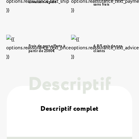
Livraison rapide
sans frais
agricoles, industriels ou pour la sécurisation de périmètres sensibles. Il
peut être installé en complément d’un grillage ou d’une
clôture rigide
pour une protection optimale.
2
Produit galvanisé 200g/m
Fabriqué à partir d’un fil galvanisé puis revêtu de lames elles-aussi
galvanisées
Chaque rouleau permet de faire 10 m de protection environ (plus ou
Frais de port offerts à
4.8/5 avis de nos
moins 2 m selon l’étirage)
partir de 2500€
clients
Épaisseur des lames : 0,5 mm (+/- 0,05 mm)
Diamètre Extérieur : 700 mm (diamètre quand le rouleau est non déroulé)
Diamètre Extérieur Posé : 600 mm environ, cela dépend de l’étirement
Descriptif
Descriptif complet